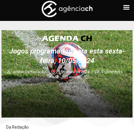
AGENDA CH
Jogos programados para esta sexta-
feira, 10/05/2024
written by
Redação
9 de maio de 2024
0 comments
222
views
Da Redação