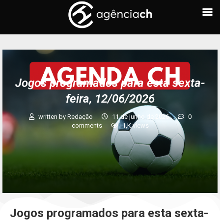
Jogos programados para esta sexta-
feira, 12/06/2026
written by
Redação
11 de junho de 2026
0
comments
1,K
views
Jogos programados para esta sexta-