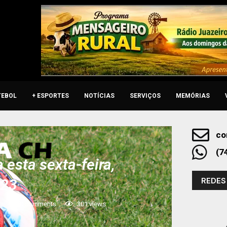
TEBOL
+ ESPORTES
NOTÍCIAS
SERVIÇOS
MEMÓRIAS
co
(7
esta sexta-feira,
REDES
023
3
0 comments
301
views