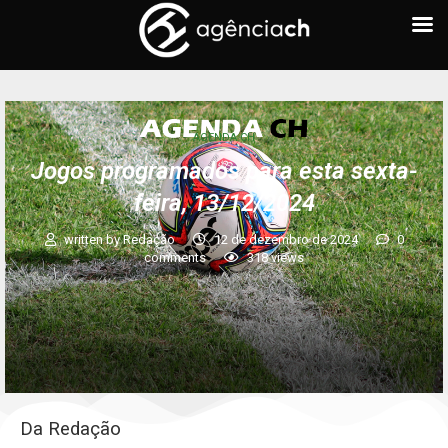
AGENDA CH
Jogos programados para esta sexta-
feira, 13/12/2024
written by
Redação
12 de dezembro de 2024
0
comments
318
views
Da Redação