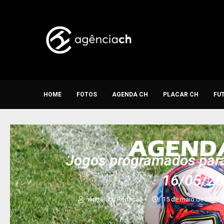
HOME
FOTOS
AGENDA CH
PLACAR CH
FU
Jogos programados para 
16/05/2
written by
Redação
15 de maio de 2025