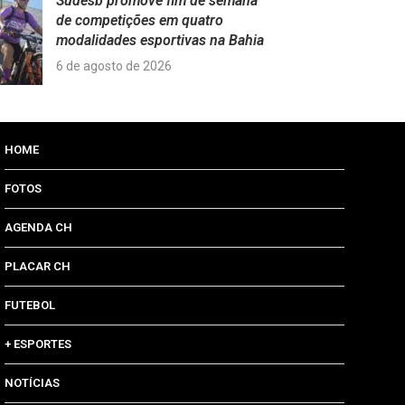
Sudesb promove fim de semana
de competições em quatro
modalidades esportivas na Bahia
6 de agosto de 2026
HOME
FOTOS
AGENDA CH
PLACAR CH
FUTEBOL
+ ESPORTES
NOTÍCIAS