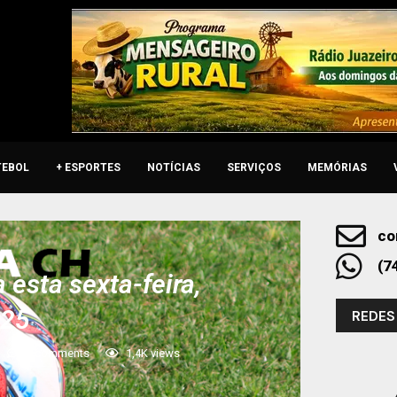
TEBOL
+ ESPORTES
NOTÍCIAS
SERVIÇOS
MEMÓRIAS
co
(7
esta sexta-feira,
025
REDES
0 comments
1,4K
views