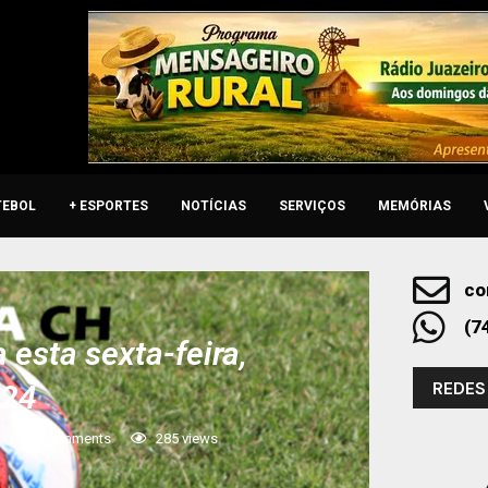
TEBOL
+ ESPORTES
NOTÍCIAS
SERVIÇOS
MEMÓRIAS
co
(7
esta sexta-feira,
REDES
024
0 comments
285
views