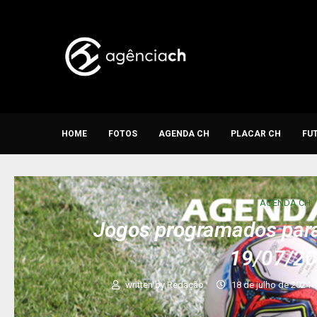
HOME
FOTOS
AGENDA CH
PLACAR CH
FU
AGENDA CH
Jogos programados para 
19/07/2
written by
Redação
18 de julho de 2024