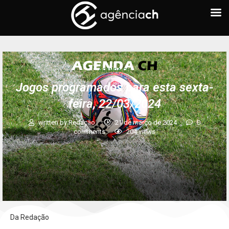
AGENDA CH
Jogos programados para esta sexta-
feira, 22/03/2024
written by
Redação
21 de março de 2024
0
comments
204
views
Da Redação