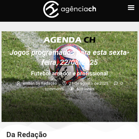
Jogos programados para esta sexta-
feira, 22/08/2025
Futebol amador e profissional
written by
Redação
21 de agosto de 2025
0
comments
638
views
Da Redação