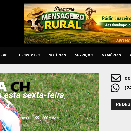
TEBOL
+ ESPORTES
NOTÍCIAS
SERVIÇOS
MEMÓRIAS
co
(7
esta sexta-feira,
REDES
024
0 comments
400
views