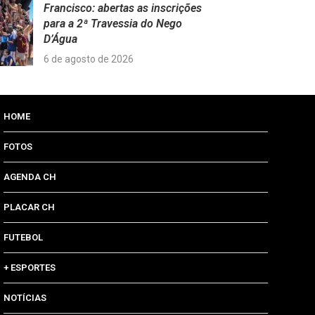
Francisco: abertas as inscrições
para a 2ª Travessia do Nego
D’Água
6 de agosto de 2026
HOME
FOTOS
AGENDA CH
PLACAR CH
FUTEBOL
+ ESPORTES
NOTÍCIAS