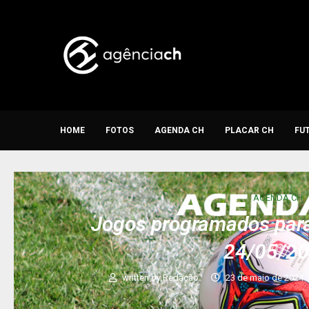
HOME
FOTOS
AGENDA CH
PLACAR CH
FU
AGENDA CH
Jogos programados para 
24/05/2
written by
Redação
23 de maio de 2024