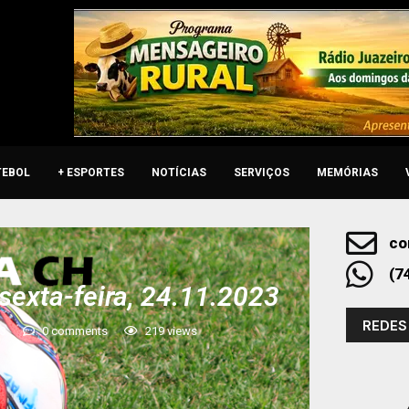
TEBOL
+ ESPORTES
NOTÍCIAS
SERVIÇOS
MEMÓRIAS
co
(7
sexta-feira, 24.11.2023
REDES
23
0 comments
219
views