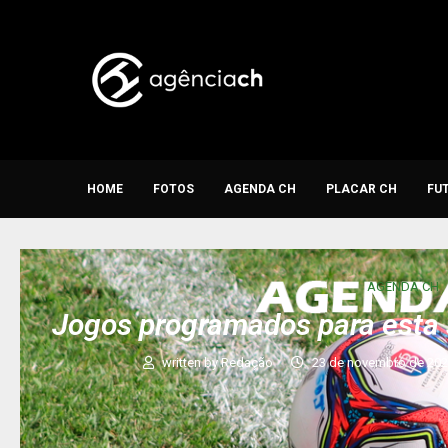
HOME
FOTOS
AGENDA CH
PLACAR CH
FU
AGENDA CH
Jogos programados para esta 
written by
Redação
23 de novembro de 20