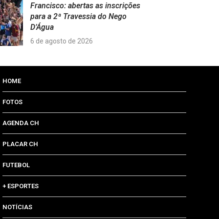
Francisco: abertas as inscrições
para a 2ª Travessia do Nego
D’Água
6 de agosto de 2026
HOME
FOTOS
AGENDA CH
PLACAR CH
FUTEBOL
+ ESPORTES
NOTÍCIAS