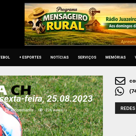
TEBOL
+ ESPORTES
NOTÍCIAS
SERVIÇOS
MEMÓRIAS
co
(7
sexta-feira, 25.08.2023
REDES
0 comments
226
views