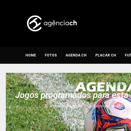
HOME
FOTOS
AGENDA CH
PLACAR CH
FU
AGENDA CH
Jogos programados para esta 
written by
Redação
24 de agosto de 2023