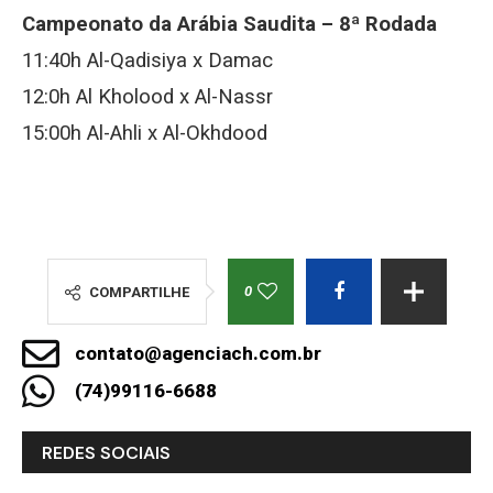
Campeonato da Arábia Saudita –
8ª Rodada
11:40h Al-Qadisiya x Damac
12:0h Al Kholood x Al-Nassr
15:00h Al-Ahli x Al-Okhdood
0
COMPARTILHE
contato@agenciach.com.br
(74)99116-6688
REDES SOCIAIS