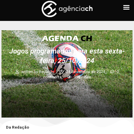
AGENDA CH
Jogos programados para esta sexta-
feira, 25/10/2024
written by
Redação
24 de outubro de 2024
0
comments
398
views
Da Redação