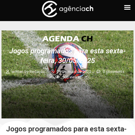
Jogos programados para esta sexta-
feira, 30/05/2025
written by
Redação
29 de maio de 2025
0 comments
503
views
Jogos programados para esta sexta-