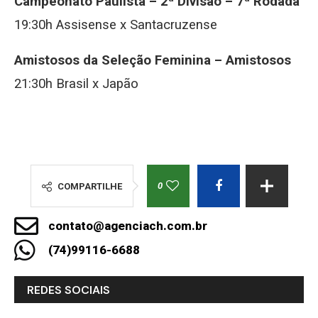
Campeonato Paulista – 2ª Divisão – 7ª Rodada
19:30h Assisense x Santacruzense
Amistosos da Seleção Feminina – Amistosos
21:30h Brasil x Japão
0
COMPARTILHE
contato@agenciach.com.br
(74)99116-6688
REDES SOCIAIS