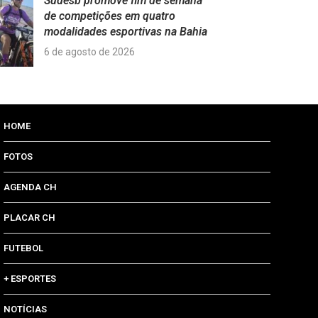
Sudesb promove fim de semana
de competições em quatro
modalidades esportivas na Bahia
6 de agosto de 2026
HOME
FOTOS
AGENDA CH
PLACAR CH
FUTEBOL
+ ESPORTES
NOTÍCIAS