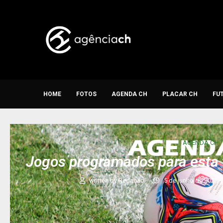
HOME
FOTOS
AGENDA CH
PLACAR CH
FU
AGENDA CH
Jogos programados para esta 
written by
Redação
5 de junho de 2023