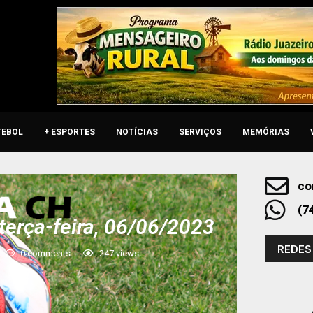
TEBOL
+ ESPORTES
NOTÍCIAS
SERVIÇOS
MEMÓRIAS
co
(7
terça-feira, 06/06/2023
REDES
0 comments
247
views