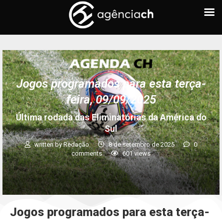
Jogos programados para esta terça-
feira, 09/09/2025
Última rodada das Eliminatórias da América do
Sul
written by
Redação
8 de setembro de 2025
0
comments
601
views
Jogos programados para esta terça-