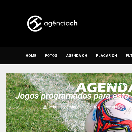
HOME
FOTOS
AGENDA CH
PLACAR CH
FU
AGENDA CH
Jogos programados para esta 
written by
Redação
10 de fevereiro de 202