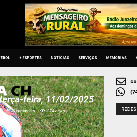
TEBOL
+ ESPORTES
NOTÍCIAS
SERVIÇOS
MEMÓRIAS
co
(7
terça-feira, 11/02/2025
REDES
5
0 comments
374
views