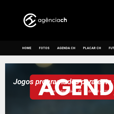
HOME
FOTOS
AGENDA CH
PLACAR CH
FU
Jogos programados para esta 
written by
Redação
13 de abril de 2026