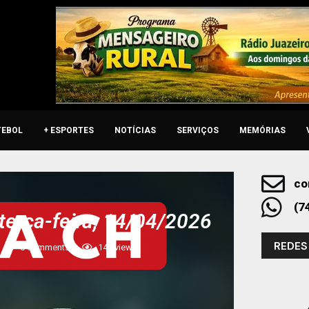
TEBOL
+ ESPORTES
NOTÍCIAS
SERVIÇOS
MEMÓRIAS
co
(7
terça-feira, 14/04/2026
REDES
0 comments
144
views