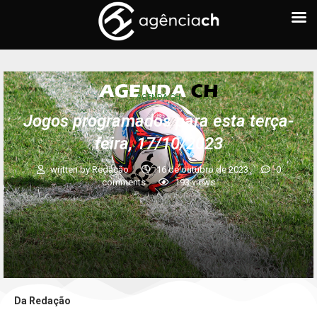
AGENDA CH
Jogos programados para esta terça-
feira, 17/10/2023
written by
Redação
16 de outubro de 2023
0
comments
193
views
Da Redação