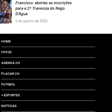
Francisco: abertas as inscrições
para a 2ª Travessia do Nego
D’Água
6 de agosto de 2026
HOME
FOTOS
AGENDA CH
PLACAR CH
FUTEBOL
+ ESPORTES
NOTÍCIAS