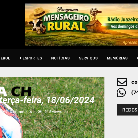
TEBOL
+ ESPORTES
NOTÍCIAS
SERVIÇOS
MEMÓRIAS
co
(7
terça-feira, 18/06/2024
REDES
0 comments
215
views