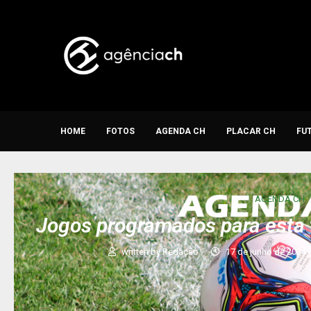
HOME
FOTOS
AGENDA CH
PLACAR CH
FU
AGENDA CH
Jogos programados para esta 
written by
Redação
17 de junho de 2024