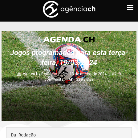
AGENDA CH
Jogos programados para esta terça-
feira, 19/03/2024
written by
Redação
18 de março de 2024
0
comments
339
views
Da Redação