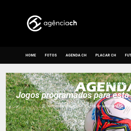
HOME
FOTOS
AGENDA CH
PLACAR CH
FU
AGENDA CH
Jogos programados para esta 
written by
Redação
18 de setembro de 202