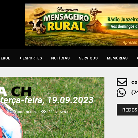
TEBOL
+ ESPORTES
NOTÍCIAS
SERVIÇOS
MEMÓRIAS
co
(7
terça-feira, 19.09.2023
REDES
3
0 comments
211
views