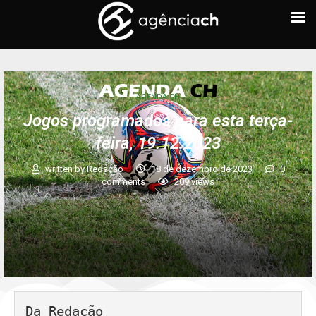
AGENDA CH
Jogos programados para esta terça-
feira, 19.12.2023
written by
Redação
18 de dezembro de 2023
0
comments
209
views
Da Redação