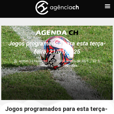
AGENDA CH
Jogos programados para esta terça-
feira, 21/01/2025
written by
Redação
20 de janeiro de 2025
0
comments
380
views
Jogos programados para esta terça-