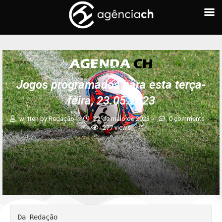
AGENDA CH
Jogos programados para esta terça-
feira, 23.05.2023
written by
Redação
22 de maio de 2023
0 comments
277
views
Da Redação