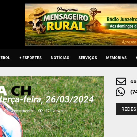
TEBOL
+ ESPORTES
NOTÍCIAS
SERVIÇOS
MEMÓRIAS
co
(7
terça-feira, 26/03/2024
REDES
0 comments
271
views