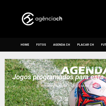
HOME
FOTOS
AGENDA CH
PLACAR CH
FU
AGENDA CH
Jogos programados para esta 
written by
Redação
25 de março de 2024