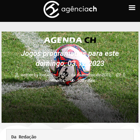
AGENDA CH
Jogos programados para este
domingo, 03.12.2023
written by
Redação
2 de dezembro de 2023
0
comments
307
views
Da Redação