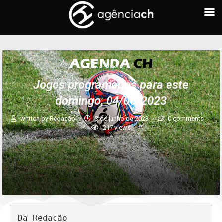
AGENDA CH
Jogos programados para este
domingo, 04/06/2023
written by
Redação
3 de junho de 2023
0 comments
217
views
Da Redação