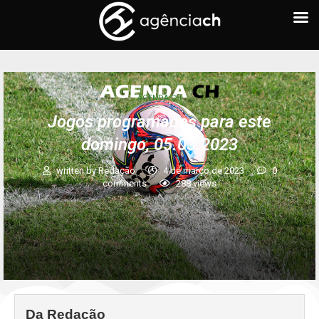
AGENDA CH
Jogos programados para este
domingo, 05.03.2023
written by
Redação
4 de março de 2023
0
comments
288
views
Da Redação