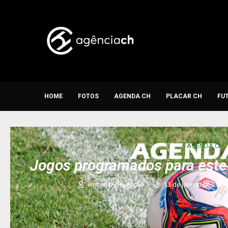
HOME
FOTOS
AGENDA CH
PLACAR CH
FU
AGENDA CH
Jogos programados para este
written by
Redação
13 de janeiro de 2024