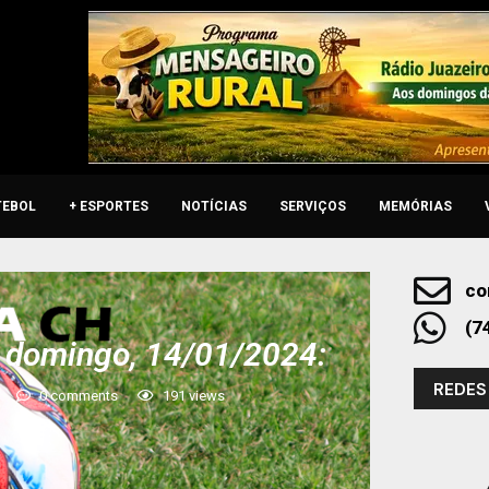
TEBOL
+ ESPORTES
NOTÍCIAS
SERVIÇOS
MEMÓRIAS
co
(7
 domingo, 14/01/2024:
REDES
0 comments
191
views