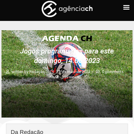
AGENDA CH
Jogos programados para este
domingo, 14.05.2023
written by
Redação
13 de maio de 2023
0 comments
259
views
Da Redação