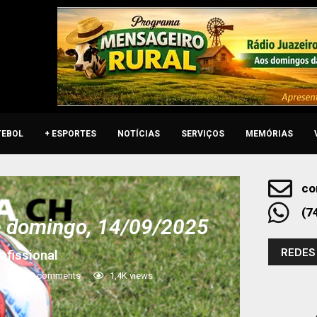
TEBOL
+ ESPORTES
NOTÍCIAS
SERVIÇOS
MEMÓRIAS
co
(7
e domingo, 14/09/2025
REDES
ofissional
5
0 comments
1,4K
views