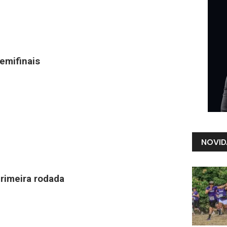
emifinais
NOVID
rimeira rodada