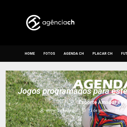
HOME
FOTOS
AGENDA CH
PLACAR CH
FU
Jogos programados para est
Esporte Amador e Pr
written by
Redação
13 de setembro de 202