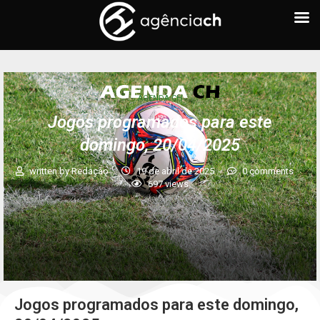
AGENDA CH
Jogos programados para este
domingo, 20/04/2025
written by
Redação
19 de abril de 2025
0 comments
697
views
Jogos programados para este domingo,