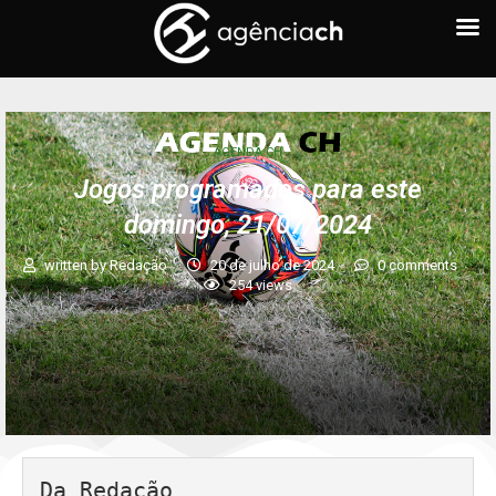
AGENDA CH
Jogos programados para este
domingo, 21/07/2024
written by
Redação
20 de julho de 2024
0 comments
254
views
Da Redação