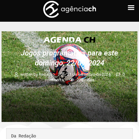
AGENDA CH
Jogos programados para este
domingo, 22/09/2024
written by
Redação
21 de setembro de 2024
0
comments
220
views
Da Redação