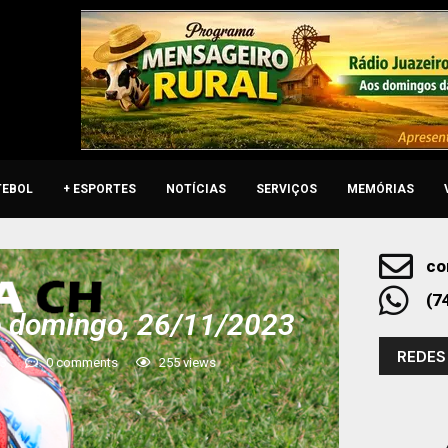
TEBOL
+ ESPORTES
NOTÍCIAS
SERVIÇOS
MEMÓRIAS
co
(7
e domingo, 26/11/2023
REDES
23
0 comments
255
views