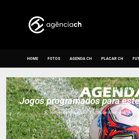
HOME
FOTOS
AGENDA CH
PLACAR CH
FU
AGENDA CH
Jogos programados para est
written by
Redação
26 de novembro de 20