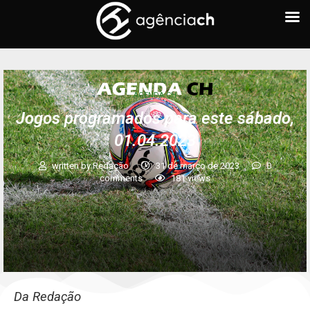
AGENDA CH
Jogos programados para este sábado,
01.04.2023
written by
Redação
31 de março de 2023
0
comments
181
views
Da Redação