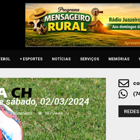
TEBOL
+ ESPORTES
NOTÍCIAS
SERVIÇOS
MEMÓRIAS
co
(7
e sábado, 02/03/2024
REDES
0 comments
367
views