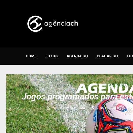
HOME
FOTOS
AGENDA CH
PLACAR CH
FU
AGENDA CH
Jogos programados para est
written by
Redação
1 de março de 2024