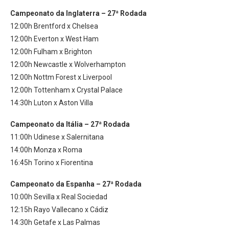
Campeonato da Inglaterra – 27ª Rodada
12:00h Brentford x Chelsea
12:00h Everton x West Ham
12:00h Fulham x Brighton
12:00h Newcastle x Wolverhampton
12:00h Nottm Forest x Liverpool
12:00h Tottenham x Crystal Palace
14:30h Luton x Aston Villa
Campeonato da Itália – 27ª Rodada
11:00h Udinese x Salernitana
14:00h Monza x Roma
16:45h Torino x Fiorentina
Campeonato da Espanha – 27ª Rodada
10:00h Sevilla x Real Sociedad
12:15h Rayo Vallecano x Cádiz
14:30h Getafe x Las Palmas