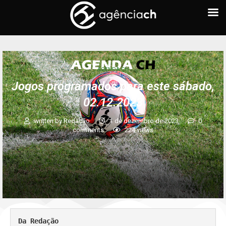
AGENDA CH
Jogos programados para este sábado,
02.12.2023
written by
Redação
1 de dezembro de 2023
0
comments
224
views
Da Redação