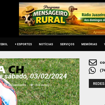
TEBOL
+ ESPORTES
NOTÍCIAS
SERVIÇOS
MEMÓRIAS
co
(7
e sábado, 03/02/2024
REDES
0 comments
304
views