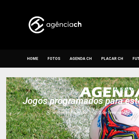
HOME
FOTOS
AGENDA CH
PLACAR CH
FU
AGENDA CH
Jogos programados para est
written by
Redação
2 de fevereiro de 2024