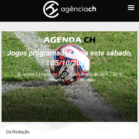
AGENDA CH
Jogos programados para este sábado,
05/10/2024
written by
Redação
4 de outubro de 2024
0
comments
211
views
Da Redação