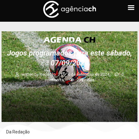
AGENDA CH
Jogos programados para este sábado,
07/09/2024
written by
Redação
6 de setembro de 2024
0
comments
239
views
Da Redação