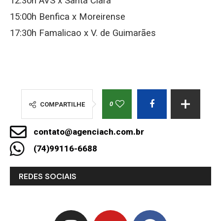
12:30h AVS x Santa Clara
15:00h Benfica x Moreirense
17:30h Famalicao x V. de Guimarães
0
COMPARTILHE
contato@agenciach.com.br
(74)99116-6688
REDES SOCIAIS