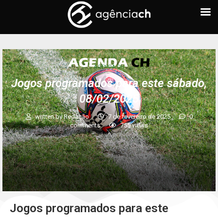
AGENDA CH
Jogos programados para este sábado,
08/02/2025
written by
Redação
7 de fevereiro de 2025
0
comments
755
views
Jogos programados para este