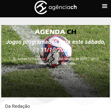
Jogos programados para este sábado,
11/10/2025
written by
Redação
10 de outubro de 2025
0
comments
892
views
Da Redação