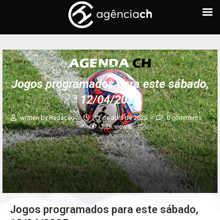
AGENDA CH
Jogos programados para este sábado,
12/04/2025
written by
Redação
11 de abril de 2025
0 comments
1,2K
views
Jogos programados para este sábado,