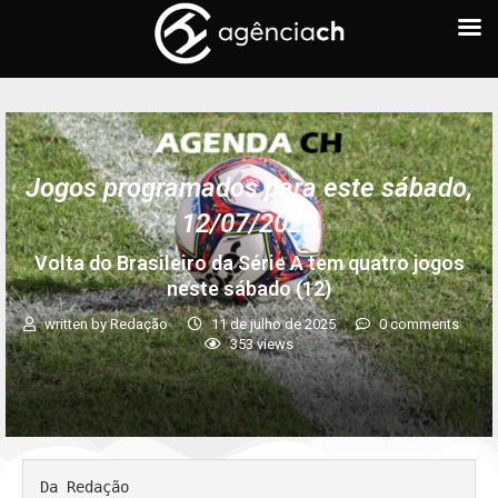
Jogos programados para este sábado,
12/07/2025
Volta do Brasileiro da Série A tem quatro jogos
neste sábado (12)
written by
Redação
11 de julho de 2025
0 comments
353
views
Da Redação