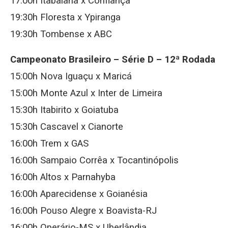
17:00h Itabaiana x Confiança
19:30h Floresta x Ypiranga
19:30h Tombense x ABC
Campeonato Brasileiro – Série D – 12ª Rodada
15:00h Nova Iguaçu x Maricá
15:00h Monte Azul x Inter de Limeira
15:30h Itabirito x Goiatuba
15:30h Cascavel x Cianorte
16:00h Trem x GAS
16:00h Sampaio Corrêa x Tocantinópolis
16:00h Altos x Parnahyba
16:00h Aparecidense x Goianésia
16:00h Pouso Alegre x Boavista-RJ
16:00h Operário-MS x Uberlândia