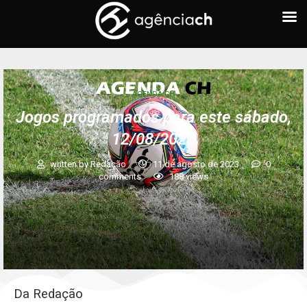
AGENDA CH
Jogos programados para este sábado,
12/08/2023
written by
Redação
11 de agosto de 2023
0
comments
188
views
Da Redação