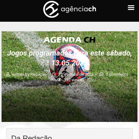
AGENDA CH
Jogos programados para este sábado,
13.05.2023
written by
Redação
12 de maio de 2023
0 comments
232
views
Da Redação