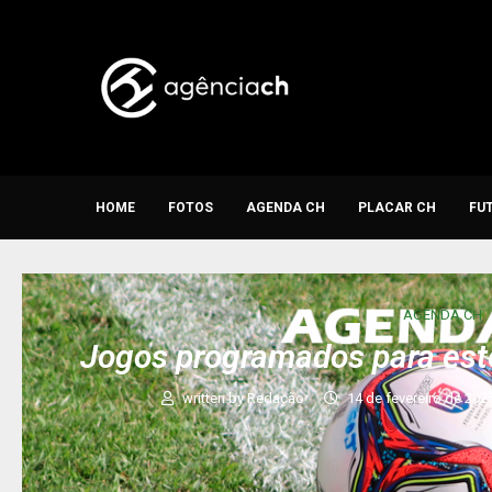
HOME
FOTOS
AGENDA CH
PLACAR CH
FU
AGENDA CH
Jogos programados para est
written by
Redação
14 de fevereiro de 202