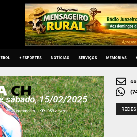
TEBOL
+ ESPORTES
NOTÍCIAS
SERVIÇOS
MEMÓRIAS
co
(7
e sábado, 15/02/2025
REDES
5
0 comments
958
views