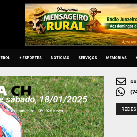
TEBOL
+ ESPORTES
NOTÍCIAS
SERVIÇOS
MEMÓRIAS
co
(7
e sábado, 18/01/2025
REDES
0 comments
926
views