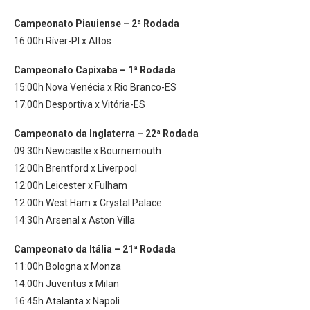
Campeonato Piauiense – 2ª Rodada
16:00h Ríver-PI x Altos
Campeonato Capixaba – 1ª Rodada
15:00h Nova Venécia x Rio Branco-ES
17:00h Desportiva x Vitória-ES
Campeonato da Inglaterra – 22ª Rodada
09:30h Newcastle x Bournemouth
12:00h Brentford x Liverpool
12:00h Leicester x Fulham
12:00h West Ham x Crystal Palace
14:30h Arsenal x Aston Villa
Campeonato da Itália – 21ª Rodada
11:00h Bologna x Monza
14:00h Juventus x Milan
16:45h Atalanta x Napoli