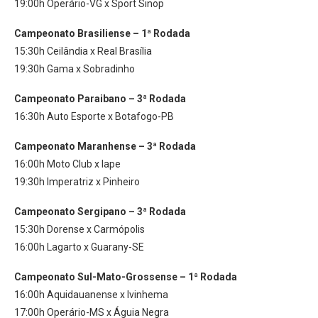
19:00h Operário-VG x Sport Sinop
Campeonato Brasiliense – 1ª Rodada
15:30h Ceilândia x Real Brasília
19:30h Gama x Sobradinho
Campeonato Paraibano – 3ª Rodada
16:30h Auto Esporte x Botafogo-PB
Campeonato Maranhense – 3ª Rodada
16:00h Moto Club x Iape
19:30h Imperatriz x Pinheiro
Campeonato Sergipano – 3ª Rodada
15:30h Dorense x Carmópolis
16:00h Lagarto x Guarany-SE
Campeonato Sul-Mato-Grossense – 1ª Rodada
16:00h Aquidauanense x Ivinhema
17:00h Operário-MS x Águia Negra