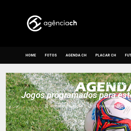
HOME
FOTOS
AGENDA CH
PLACAR CH
FU
AGENDA CH
Jogos programados para est
written by
Redação
17 de janeiro de 2025