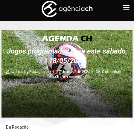
AGENDA CH
Jogos programados para este sábado,
18/05/2024
written by
Redação
17 de maio de 2024
0 comments
301
views
Da Redação