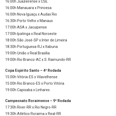
16:00h Juazeirense x CSE
16:00h Manauara x Princesa
16:00h Nova Iguaçu x Audax Rio
16:30h Porto Velho x Manaus
17:00h ASA x Jacuipense
17:00h Ipatinga x Real Noroeste
18:00h São José-SP x Inter de Limeira
18:30h Portuguesa-RJ x Itabuna
19:00h União x Real Brasília
19:00h Rio Branco-AC x S. Raimundo-RR
Copa Espírito Santo – 4ª Rodada
15:00h Vitória-ES x Vilavelhense
15:00h Rio Branco-ES x Porto Vitória
19:00h Capixaba x Linhares
Campeonato Roraimense – 9ª Rodada
17:30h River-RR x Rio Negro-RR
19:30h Atlético Roraima x Real-RR